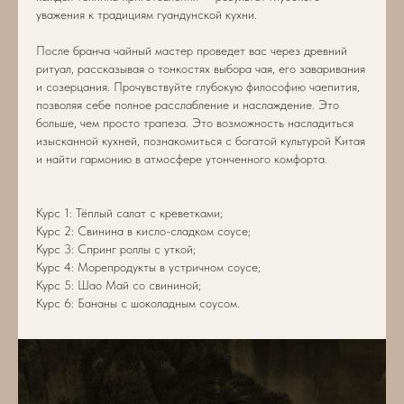
уважения к традициям гуандунской кухни.
После бранча чайный мастер проведет вас через древний
ритуал, рассказывая о тонкостях выбора чая, его заваривания
и созерцания. Прочувствуйте глубокую философию чаепития,
позволяя себе полное расслабление и наслаждение. Это
больше, чем просто трапеза. Это возможность насладиться
изысканной кухней, познакомиться с богатой культурой Китая
и найти гармонию в атмосфере утонченного комфорта.
Курс 1: Тёплый салат с креветками;
Курс 2: Свинина в кисло-сладком соусе;
Курс 3: Спринг роллы с уткой;
Курс 4: Морепродукты в устричном соусе;
Курс 5: Шао Май со свининой;
Курс 6: Бананы с шоколадным соусом.