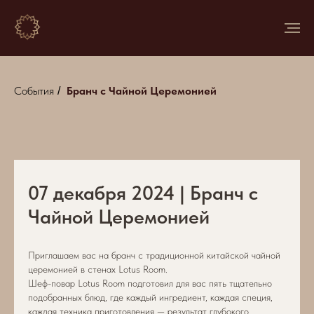
События
Бранч с Чайной Церемонией
/
07 декабря 2024 | Бранч с
Чайной Церемонией
Приглашаем вас на бранч с традиционной китайской чайной
церемонией в стенах Lotus Room.
Шеф-повар Lotus Room подготовил для вас пять тщательно
подобранных блюд, где каждый ингредиент, каждая специя,
каждая техника приготовления — результат глубокого